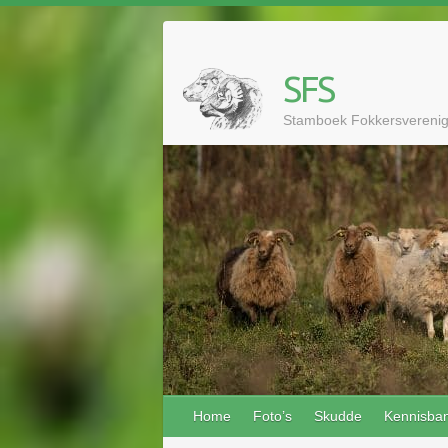
Doorgaan
naar
inhoud
SFS
Stamboek Fokkersvereni
Home
Foto’s
Skudde
Kennisba