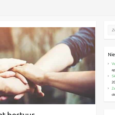
Zoe
Ni
Ve
ap
Sk
2
Ze
ok