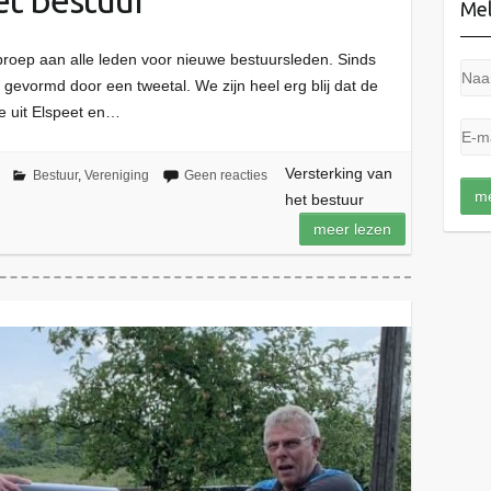
et bestuur
Mel
proep aan alle leden voor nieuwe bestuursleden. Sinds
 gevormd door een tweetal. We zijn heel erg blij dat de
e uit Elspeet en…
Versterking van
Bestuur
,
Vereniging
Geen reacties
het bestuur
meer lezen