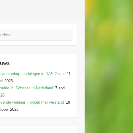
ken
euws
rwantschap raadplegen in DAS Online
11
ril 2026
udde in ‘Schapen in Nederland’
7 april
026
vende webinar ‘Fokken met verstand’
19
tober 2025