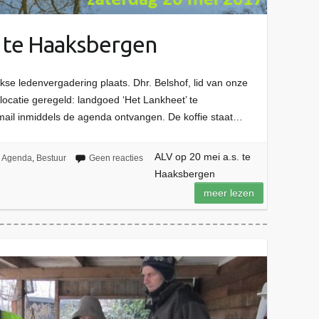
. te Haaksbergen
jkse ledenvergadering plaats. Dhr. Belshof, lid van onze
locatie geregeld: landgoed ‘Het Lankheet’ te
ail inmiddels de agenda ontvangen. De koffie staat…
ALV op 20 mei a.s. te
Agenda
,
Bestuur
Geen reacties
Haaksbergen
meer lezen