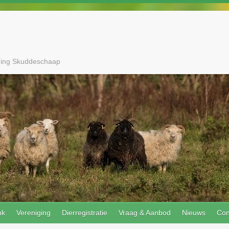
ging Skuddeschaap
nk
Vereniging
Dierregistratie
Vraag & Aanbod
Nieuws
Con