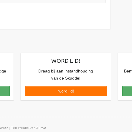
WORD LID!
tige
Draag bij aan instandhouding
Bent
van de Skudde!
word lid!
aimer
| Een creatie van
Autive