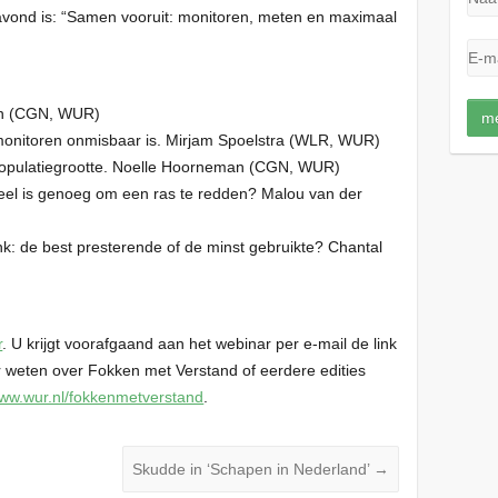
avond is: “Samen vooruit: monitoren, meten en maximaal
on (CGN, WUR)
monitoren onmisbaar is. Mirjam Spoelstra (WLR, WUR)
 populatiegrootte. Noelle Hoorneman (CGN, WUR)
eel is genoeg om een ras te redden? Malou van der
k: de best presterende of de minst gebruikte? Chantal
r
. U krijgt voorafgaand aan het webinar per e-mail de link
weten over Fokken met Verstand of eerdere edities
ww.wur.nl/fokkenmetverstand
.
Skudde in ‘Schapen in Nederland’
→