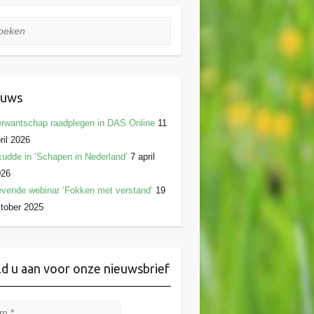
ken
euws
rwantschap raadplegen in DAS Online
11
ril 2026
udde in ‘Schapen in Nederland’
7 april
026
vende webinar ‘Fokken met verstand’
19
tober 2025
d u aan voor onze nieuwsbrief