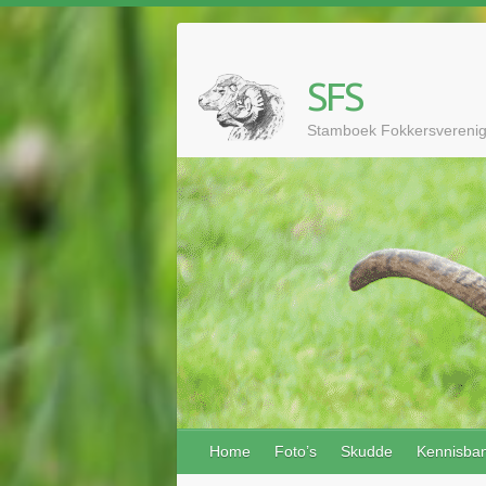
Doorgaan
naar
inhoud
SFS
Stamboek Fokkersvereni
Home
Foto’s
Skudde
Kennisba