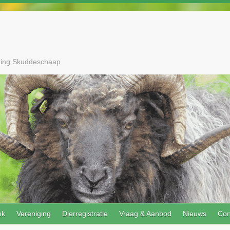
ging Skuddeschaap
nk
Vereniging
Dierregistratie
Vraag & Aanbod
Nieuws
Con