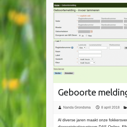
Geboorte meldin
Nanda Grondsma
8 april 2018
Al diverse jaren maakt onze fokkersver
dierregistratiesysteem DAS-Online. El