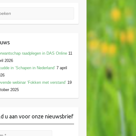
ken
euws
rwantschap raadplegen in DAS Online
11
ril 2026
udde in ‘Schapen in Nederland’
7 april
026
vende webinar ‘Fokken met verstand’
19
tober 2025
d u aan voor onze nieuwsbrief