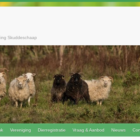
ging Skuddeschaap
nk
Vereniging
Dierregistratie
Vraag & Aanbod
Nieuws
Con