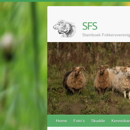
Doorgaan
naar
inhoud
SFS
Stamboek Fokkersvereni
Home
Foto’s
Skudde
Kennisba