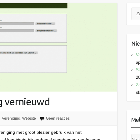
Zoe
Ni
Ve
ap
Sk
2
Ze
ok
g vernieuwd
Vereniging
,
Website
Geen reacties
Mel
eniging met groot plezier gebruik van het
k lid kan hierin bijvoorbeeld stambomen raadplegen,