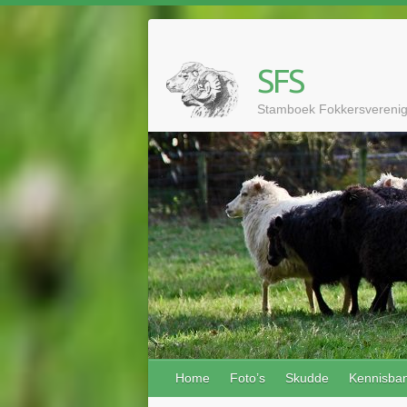
Doorgaan
naar
inhoud
SFS
Stamboek Fokkersvereni
Home
Foto’s
Skudde
Kennisba