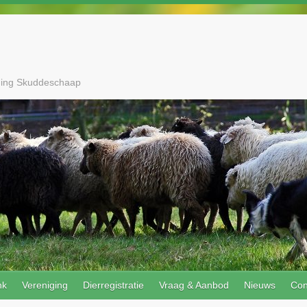
ging Skuddeschaap
nk
Vereniging
Dierregistratie
Vraag & Aanbod
Nieuws
Con