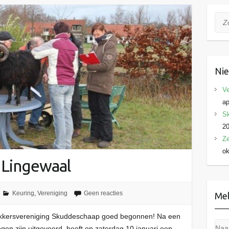
Zoe
Ni
Ve
ap
Sk
2
Ze
ok
e Lingewaal
Keuring
,
Vereniging
Geen reacties
Mel
okkersvereniging Skuddeschaap goed begonnen! Na een
gen zijn uitgevoerd, heeft op zaterdag 10 januari een