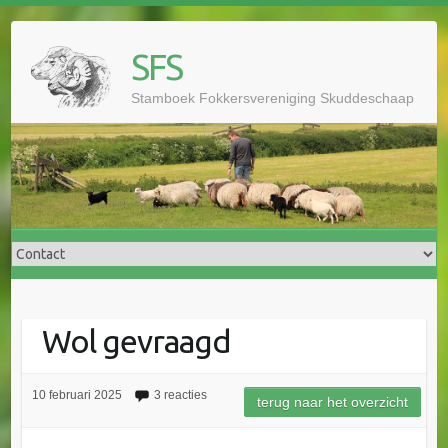
Doorgaan
naar
SFS
inhoud
Stamboek Fokkersvereniging Skuddeschaap
Wol gevraagd
10 februari 2025
3 reacties
terug naar het overzicht