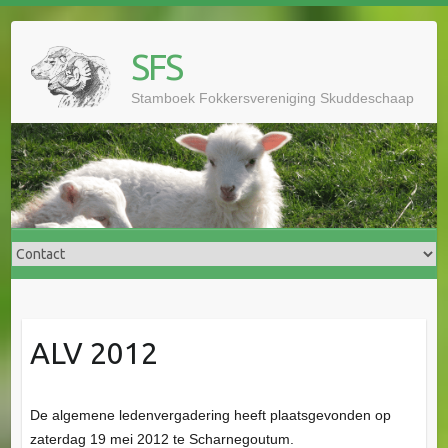
Doorgaan
naar
SFS
inhoud
Stamboek Fokkersvereniging Skuddeschaap
ALV 2012
De algemene ledenvergadering heeft plaatsgevonden op
zaterdag 19 mei 2012 te Scharnegoutum.